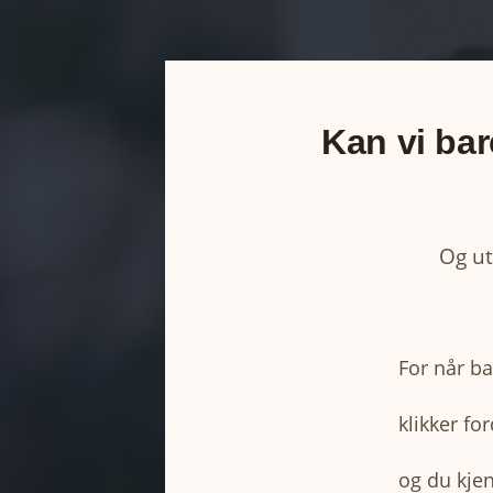
Kan vi bar
Og ut
For når ba
klikker fo
og du kje