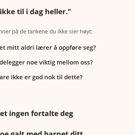
ikke til i dag heller."
nner på de tankene du ikke sier høyt:
t mitt aldri lærer å oppføre seg?
delegger noe viktig mellom oss?
re ikke er god nok til dette?
et ingen fortalte deg
noe galt med barnet ditt.