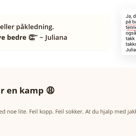
ller påkledning.
ye bedre 👏
” ~ Juliana
ir en kamp 😩
ed noe lite. Feil kopp. Feil sokker. At du hjalp med jak