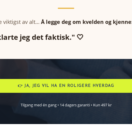
 viktigst av alt…
Å legge deg om kvelden og kjenne
klarte jeg det faktisk." 🤍
👉 JA, JEG VIL HA EN ROLIGERE HVERDAG
Tilgang med én gang • 14 dagers garanti • Kun 497 kr