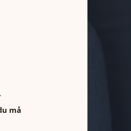
.
 du må