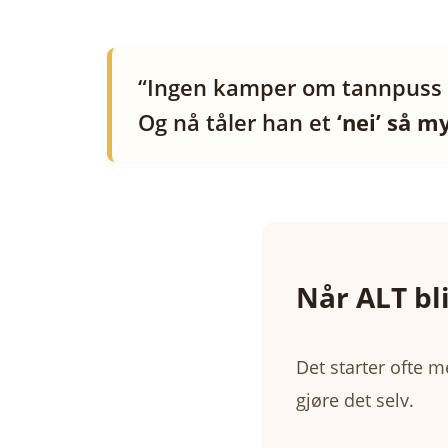
“Ingen kamper om tannpuss e
Og nå tåler han et
‘nei’ så m
Når ALT bl
Det starter ofte m
gjøre det selv.