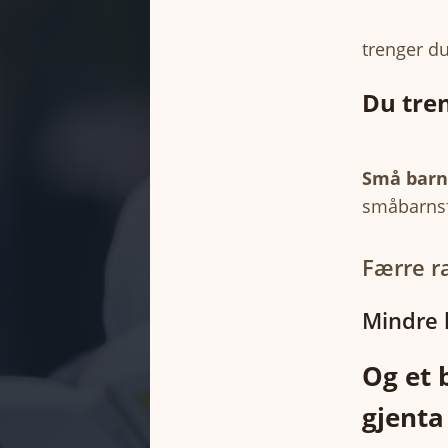
trenger du
Du tren
Små barn 
småbarnsf
Færre ra
Mindre 
Og et 
gjenta