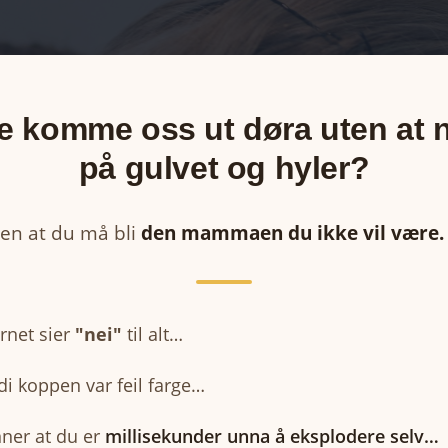
e komme oss ut døra uten at 
på gulvet og hyler?
en at du må bli
den mammaen du ikke vil være.
rnet sier
"nei"
til alt…
rdi koppen var feil farge…
nner at du er
millisekunder unna å eksplodere selv…