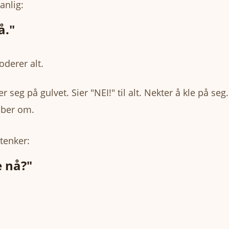
vanlig:
å."
oderer alt.
r seg på gulvet. Sier "NEI!" til alt. Nekter å kle på seg.
 ber om.
tenker:
 nå?"