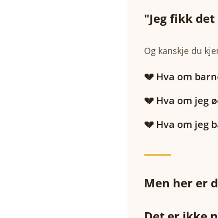
"Jeg fikk det 
Og kanskje du kje
💔 Hva om barne
💔 Hva om jeg ø
💔 Hva om jeg ba
Men her er d
Det er ikke 